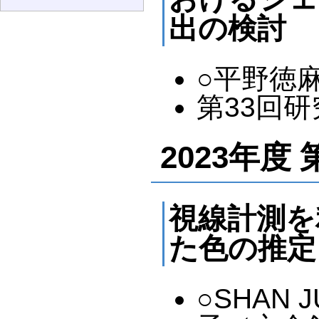
出の検討
○平野徳
第33回研究
2023年度
視線計測を
た色の推定
○SHAN