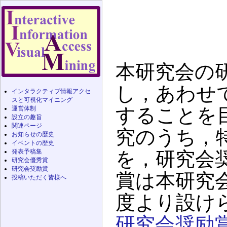
本研究会の
し，あわせ
インタラクティブ情報アクセ
スと可視化マイニング
することを
運営体制
設立の趣旨
関連ページ
究のうち，
お知らせの歴史
イベントの歴史
を，研究会
発表予稿集
研究会優秀賞
研究会奨励賞
賞は本研究会
投稿いただく皆様へ
度より設け
研究会奨励