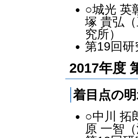
○城光 英
塚 貴弘
究所）
第19回研究
2017年度
着目点の明
○中川 拓
原 一智