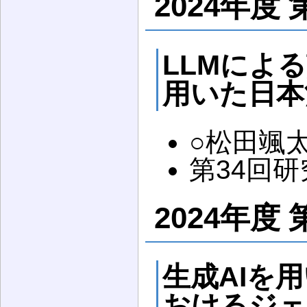
2024年度 
LLMによ
用いた日本
○松田颯
第34回研究
2024年度 
生成AIを
おけるジェ