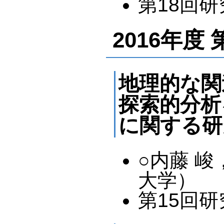
第18回研究
2016年度
地理的な関
探索的分析
に関する研
○内藤 峻
大学）
第15回研究