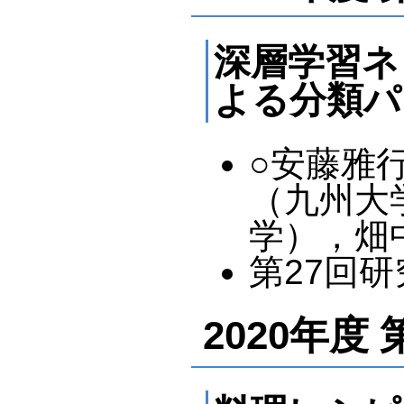
深層学習ネ
よる分類パ
○安藤雅
（九州大
学），畑
第27回研究
2020年度 