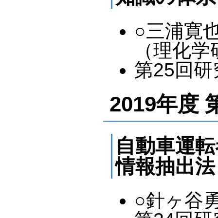
○三浦寛
（理化学
第25回研究
2019年度 
自動車運転
情報抽出法
○針ヶ谷