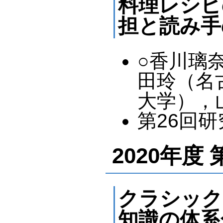
料理レシピ
担と読み手
○香川璃
田玲（名
大学），
第26回研究
2020年度 
クラシック
知識の体系