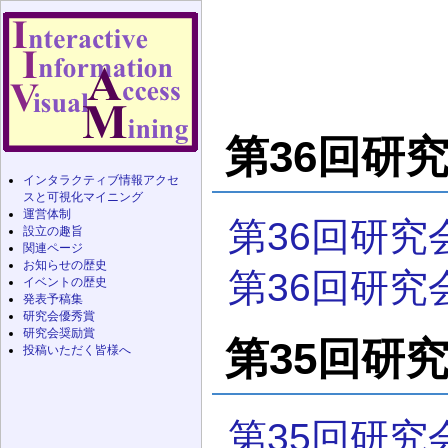
第36回研究会
インタラクティブ情報アクセ
スと可視化マイニング
運営体制
第36回研究
設立の趣旨
関連ページ
お知らせの歴史
第36回研究
イベントの歴史
発表予稿集
研究会優秀賞
研究会奨励賞
第35回研究会
投稿いただく皆様へ
第35回研究