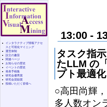
13:00 - 1
インタラクティブ情報アクセ
スと可視化マイニング
タスク指示
運営体制
設立の趣旨
関連ページ
たLLM 
お知らせの歴史
イベントの歴史
プト最適化
発表予稿集
研究会優秀賞
研究会奨励賞
投稿いただく皆様へ
○高田尚輝
多人数オン