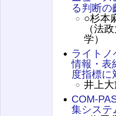
る判断の
○杉本
（法政
学）
ライトノ
情報・表
度指標に
井上大
COM-P
集システ