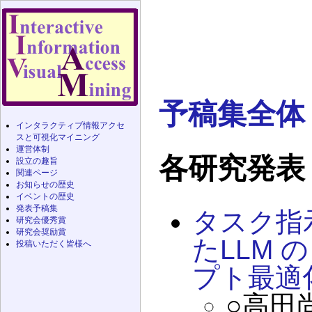
予稿集全体
インタラクティブ情報アクセ
スと可視化マイニング
運営体制
各研究発表
設立の趣旨
関連ページ
お知らせの歴史
イベントの歴史
発表予稿集
タスク指
研究会優秀賞
研究会奨励賞
たLLM
投稿いただく皆様へ
プト最適
○高田