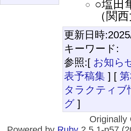
○塩田
（関西
更新日時:2025/1
キーワード:
参照:[
お知ら
表予稿集
] [
第
タラクティブ
グ
]
Originall
Powered by
Ruby
2.5.1-p57 (